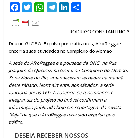
F
T
W
T
Li
C
ac
w
h
el
n
o
e
itt
at
e
k
m
RODRIGO CONSTANTINO *
b
er
s
gr
e
p
o
A
a
dI
ar
Deu no
GLOBO
: Expulso por traficantes, AfroReggae
encerra suas atividades no Complexo do Alemão
o
p
m
n
til
A sede do AfroReggae e a pousada da ONG, na Rua
k
p
h
Joaquim de Queiroz, na Grota, no Complexo do Alemão,
ar
Zona Norte do Rio, amanheceram fechadas na manhã
deste sábado. Normalmente, aos sábados, a sede
funciona até as 16h. A ausência de funcionários e
integrantes do projeto no imóvel confirmam a
informação publicada hoje em reportagem da revista
“Veja” de que o AfroReggae teria sido expulso pelo
tráfico.
DESEJA RECEBER NOSSOS