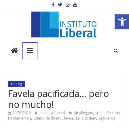
Pular
para
o
Barra de Ferramentas Aberta
conteúdo
Instituto
Liberal
Você
é
IL Blog
a
Favela pacificada… pero
parte
no mucho!
mais
importante
20/07/2013
Instituto Liberal
AfroReggae
,
crime
,
Direitos
da
Fundamentais
,
Estado de direito
,
favela
,
Lei e Ordem
,
Segurança
sociedade.