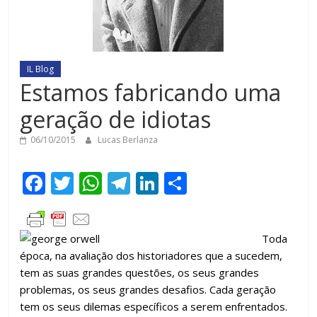
IL Blog
Estamos fabricando uma
geração de idiotas
06/10/2015
Lucas Berlanza
F
T
W
T
Li
C
ac
w
h
el
n
o
e
itt
at
e
k
m
Toda
b
er
s
gr
e
p
época, na avaliação dos historiadores que a sucedem,
o
A
a
dI
ar
tem as suas grandes questões, os seus grandes
o
p
m
n
til
problemas, os seus grandes desafios. Cada geração
tem os seus dilemas específicos a serem enfrentados.