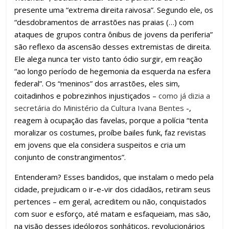
presente uma “extrema direita raivosa”. Segundo ele, os
“desdobramentos de arrastões nas praias (…) com
ataques de grupos contra ônibus de jovens da periferia”
são reflexo da ascensão desses extremistas de direita.
Ele alega nunca ter visto tanto ódio surgir, em reação
“ao longo período de hegemonia da esquerda na esfera
federal”. Os “meninos” dos arrastões, eles sim,
coitadinhos e pobrezinhos injustiçados –
como já dizia a
secretária do Ministério da Cultura Ivana Bentes
-,
reagem à ocupação das favelas, porque a polícia “tenta
moralizar os costumes, proíbe bailes funk, faz revistas
em jovens que ela considera suspeitos e cria um
conjunto de constrangimentos”.
Entenderam? Esses bandidos, que instalam o medo pela
cidade, prejudicam o ir-e-vir dos cidadãos, retiram seus
pertences – em geral, acreditem ou não, conquistados
com suor e esforço, até matam e esfaqueiam, mas são,
na visão desses ideólogos sonháticos, revolucionários