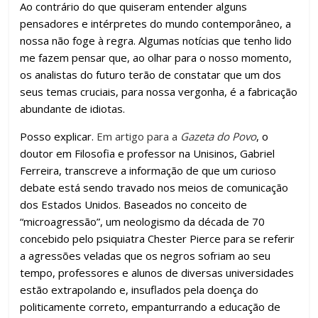
k
p
h
Ao contrário do que quiseram entender alguns
ar
pensadores e intérpretes do mundo contemporâneo, a
nossa não foge à regra. Algumas notícias que tenho lido
me fazem pensar que, ao olhar para o nosso momento,
os analistas do futuro terão de constatar que um dos
seus temas cruciais, para nossa vergonha, é a fabricação
abundante de idiotas.
Posso explicar.
Em artigo para a
Gazeta do Povo
, o
doutor em Filosofia e professor na Unisinos, Gabriel
Ferreira, transcreve a informação de que um curioso
debate está sendo travado nos meios de comunicação
dos Estados Unidos. Baseados no conceito de
“microagressão”, um neologismo da década de 70
concebido pelo psiquiatra Chester Pierce para se referir
a agressões veladas que os negros sofriam ao seu
tempo, professores e alunos de diversas universidades
estão extrapolando e, insuflados pela doença do
politicamente correto, empanturrando a educação de