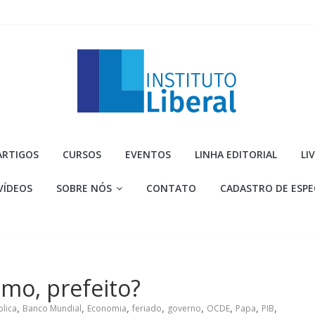
Instituto
ARTIGOS
CURSOS
EVENTOS
LINHA EDITORIAL
LI
Liberal
VÍDEOS
SOBRE NÓS
CONTATO
CADASTRO DE ESPE
Você
é
a
parte
mais
mo, prefeito?
importante
da
lica
,
Banco Mundial
,
Economia
,
feriado
,
governo
,
OCDE
,
Papa
,
PIB
,