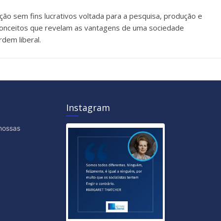
uição sem fins lucrativos voltada para a pesquisa, produção e
e conceitos que revelam as vantagens de uma sociedade
dem liberal.
Instagram
nossas