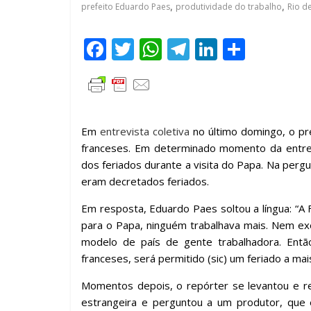
prefeito Eduardo Paes
,
produtividade do trabalho
,
Rio de
F
T
W
T
Li
C
ac
w
h
el
n
o
e
itt
at
e
k
m
b
er
s
gr
e
p
o
A
a
dI
ar
Em
entrevista coletiva
no último domingo, o pr
franceses. Em determinado momento da entrev
o
p
m
n
til
dos feriados durante a visita do Papa. Na pergun
k
p
h
eram decretados feriados.
ar
Em resposta, Eduardo Paes soltou a língua: “A
para o Papa, ninguém trabalhava mais. Nem exe
modelo de país de gente trabalhadora. Ent
franceses, será permitido (sic) um feriado a mais
Momentos depois, o repórter se levantou
e r
estrangeira e perguntou a um produtor, que e