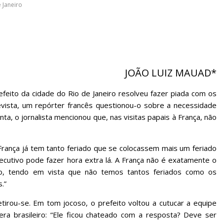
sociedade.
 Janeiro
JOÃO LUIZ MAUAD*
efeito da cidade do Rio de Janeiro resolveu fazer piada com os
ista, um repórter francês questionou-o sobre a necessidade
ta, o jornalista mencionou que, nas visitas papais à França, não
 França já tem tanto feriado que se colocassem mais um feriado
cutivo pode fazer hora extra lá. A França não é exatamente o
ão, tendo em vista que não temos tantos feriados como os
.”
etirou-se. Em tom jocoso, o prefeito voltou a cutucar a equipe
ra brasileiro: “Ele ficou chateado com a resposta? Deve ser