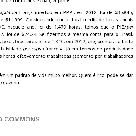
 para rir de nós. Senão, vejamos:
apita
da França (medido em PPP), em 2012, foi de $35.845,
de $11.909. Considerando que o total médio de horas anuais
DE
, naquele ano, foi de 1.479 horas, temos que o PIB/
per
2, foi de $24,24. Se fizermos a mesma conta para o Brasil,
 pelos brasileiros foi de 1.840, em 2012
, chegaremos ao triste
dutividade
per capita
francesa. Já em termos de produtividade
as horas efetivamente trabalhadas (somente por trabalhadores
m um padrão de vida muito melhor. Quem é rico, pode se dar
o deveria.
IA COMMONS