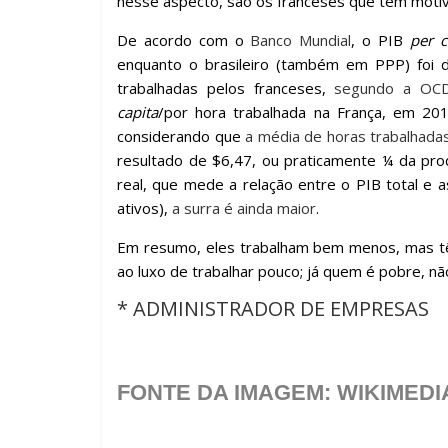
nesse aspecto, são os franceses que têm motivo
De acordo com o
Banco Mundial
, o PIB
per c
enquanto o brasileiro (também em PPP) foi 
trabalhadas pelos franceses,
segundo a OC
capita
/por hora trabalhada na França, em 201
considerando que
a média de horas trabalhadas
resultado de $6,47, ou praticamente ¼ da pro
real, que mede a relação entre o PIB total e 
ativos),
a surra é ainda maior
.
Em resumo, eles trabalham bem menos, mas tê
ao luxo de trabalhar pouco; já quem é pobre, nã
* ADMINISTRADOR DE EMPRESAS
.
FONTE DA IMAGEM: WIKIMED