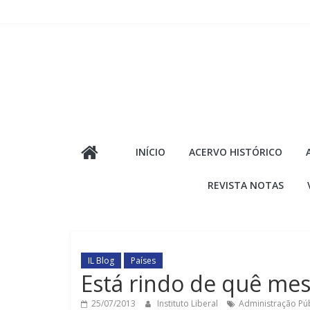
Pular
para
o
conteúdo
INÍCIO
ACERVO HISTÓRICO
REVISTA NOTAS
IL Blog
Países
Está rindo de quê mes
25/07/2013
Instituto Liberal
Administração Púb