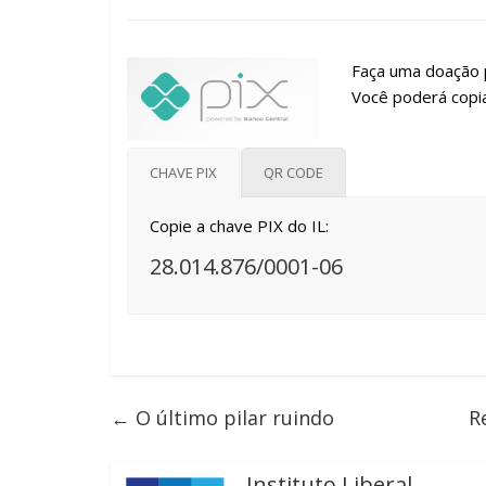
Faça uma doação p
Você poderá copia
CHAVE PIX
QR CODE
Copie a chave PIX do IL:
28.014.876/0001-06
←
O último pilar ruindo
R
Instituto Liberal