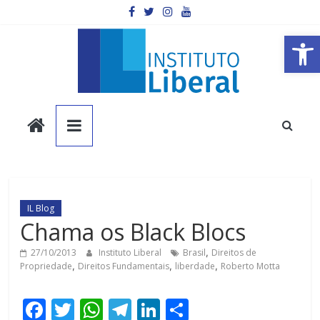
Pular
para
o
Barra de Ferramentas Aberta
conteúdo
Instituto
Liberal
Você
é
IL Blog
a
Chama os Black Blocs
parte
mais
27/10/2013
Instituto Liberal
Brasil
,
Direitos de
Propriedade
,
Direitos Fundamentais
,
liberdade
,
Roberto Motta
importante
da
F
T
W
T
Li
C
sociedade.