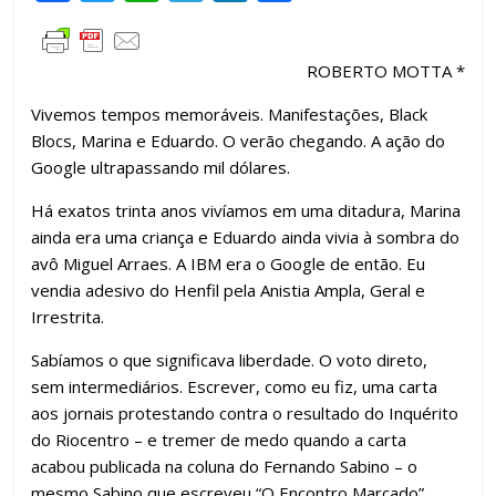
ac
w
h
el
n
o
e
itt
at
e
k
m
ROBERTO MOTTA *
b
er
s
gr
e
p
o
A
a
dI
ar
Vivemos tempos memoráveis. Manifestações, Black
Blocs, Marina e Eduardo. O verão chegando. A ação do
o
p
m
n
til
Google ultrapassando mil dólares.
k
p
h
Há exatos trinta anos vivíamos em uma ditadura, Marina
ar
ainda era uma criança e Eduardo ainda vivia à sombra do
avô Miguel Arraes. A IBM era o Google de então. Eu
vendia adesivo do Henfil pela Anistia Ampla, Geral e
Irrestrita.
Sabíamos o que significava liberdade. O voto direto,
sem intermediários. Escrever, como eu fiz, uma carta
aos jornais protestando contra o resultado do Inquérito
do Riocentro – e tremer de medo quando a carta
acabou publicada na coluna do Fernando Sabino – o
mesmo Sabino que escreveu “O Encontro Marcado”,