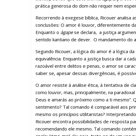
prática generosa do dom não requer nem esper
Recorrendo à exegese bíblica, Ricouer analisa 
conclusões: O amor é louvor, diferentemente da
Enquanto o
ágape
se declara, a justiça argume
sentido kantiano de dever. O mandamento do am
Segundo Ricouer, a lógica do amor é a lógica da 
equivalência. Enquanto a justiça busca dar a c
razoável entre delitos e penas, o amor se carac
saber se, apesar dessas divergências, é possív
O amor resiste à análise ética, à tentativa de c
como louvor, mas, principalmente, na paradoxal
Deus e amarás ao próximo como a ti mesmo”. 
sentimento? Tal comando é comparável aos princ
mesmo os princípios utilitaristas? Interpretan
Ricouer encontra possibilidades de resposta 
recomendando ele mesmo. Tal comando contém a