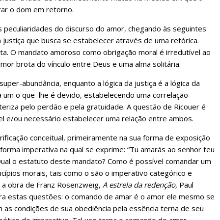
ar o dom em retorno.
as peculiaridades do discurso do amor, chegando às seguintes
 justiça que busca se estabelecer através de uma retórica.
nta. O mandato amoroso como obrigação moral é irredutível ao
or brota do vínculo entre Deus e uma alma solitária.
super-abundância, enquanto a lógica da justiça é a lógica da
ada um o que lhe é devido, estabelecendo uma correlação
teriza pelo perdão e pela gratuidade. A questão de Ricouer é
el e/ou necessário estabelecer uma relação entre ambos.
larificação conceitual, primeiramente na sua forma de exposição
 forma imperativa na qual se exprime: “Tu amarás ao senhor teu
Qual o estatuto deste mandato? Como é possível comandar um
ípios morais, tais como o são o imperativo categórico e
do a obra de Franz Rosenzweig,
A estrela da redenção,
Paul
para estas questões: o comando de amar é o amor ele mesmo se
s condições de sua obediência pela essência terna de seu