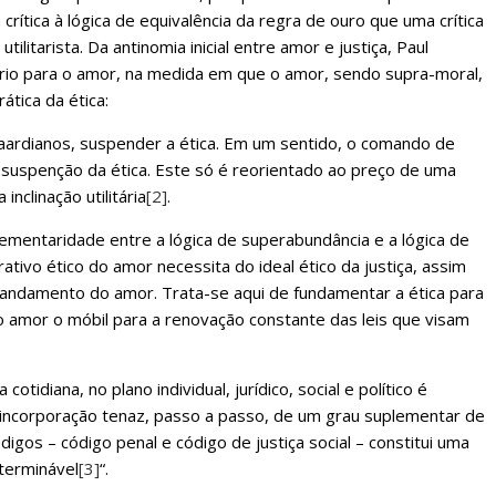
ítica à lógica de equivalência da regra de ouro que uma crítica
ilitarista. Da antinomia inicial entre amor e justiça, Paul
rio para o amor, na medida em que o amor, sendo supra-moral,
ática da ética:
aardianos, suspender a ética. Em um sentido, o comando de
suspenção da ética. Este só é reorientado ao preço de uma
inclinação utilitária
[2]
.
mentaridade entre a lógica de superabundância e a lógica de
rativo ético do amor necessita do ideal ético da justiça, assim
andamento do amor. Trata-se aqui de fundamentar a ética para
no amor o móbil para a renovação constante das leis que visam
otidiana, no plano individual, jurídico, social e político é
 incorporação tenaz, passo a passo, de um grau suplementar de
os – código penal e código de justiça social – constitui uma
nterminável
[3]
“.