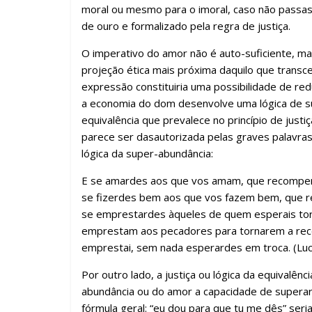
moral ou mesmo para o imoral, caso não passas
de ouro e formalizado pela regra de justiça.
O imperativo do amor não é auto-suficiente, 
projeção ética mais próxima daquilo que transcen
expressão constituiria uma possibilidade de redu
a economia do dom desenvolve uma lógica de s
equivalência que prevalece no princípio de justi
parece ser dasautorizada pelas graves palavr
lógica da super-abundância:
E se amardes aos que vos amam, que recompe
se fizerdes bem aos que vos fazem bem, que
se emprestardes àqueles de quem esperais to
emprestam aos pecadores para tornarem a recebe
emprestai, sem nada esperardes em troca. (Luc
Por outro lado, a justiça ou lógica da equivalên
abundância ou do amor a capacidade de superar a
fórmula geral: “eu dou para que tu me dês” seria