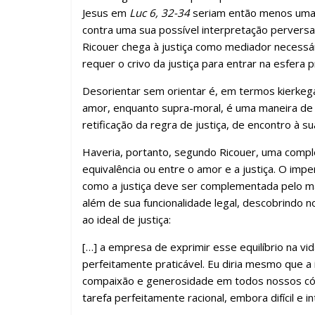
Jesus em
Luc 6, 32-34
seriam então menos uma cr
contra uma sua possível interpretação perversa ut
Ricouer chega à justiça como mediador necessá
requer o crivo da justiça para entrar na esfera pr
Desorientar sem orientar é, em termos kierkeg
amor, enquanto supra-moral, é uma maneira de 
retificação da regra de justiça, de encontro à sua 
Haveria, portanto, segundo Ricouer, uma comple
equivalência ou entre o amor e a justiça. O impe
como a justiça deve ser complementada pelo m
além de sua funcionalidade legal, descobrindo 
ao ideal de justiça:
[…] a empresa de exprimir esse equilíbrio na vida c
perfeitamente praticável. Eu diria mesmo que a
compaixão e generosidade em todos nossos códig
tarefa perfeitamente racional, embora difícil e i