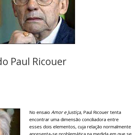
sociedade.
do Paul Ricouer
No ensaio
Amor e Justiça
, Paul Ricouer tenta
encontrar uma dimensão conciliadora entre
esses dois elementos, cuja relação normalmente
apresenta-se problemática na medida em que se