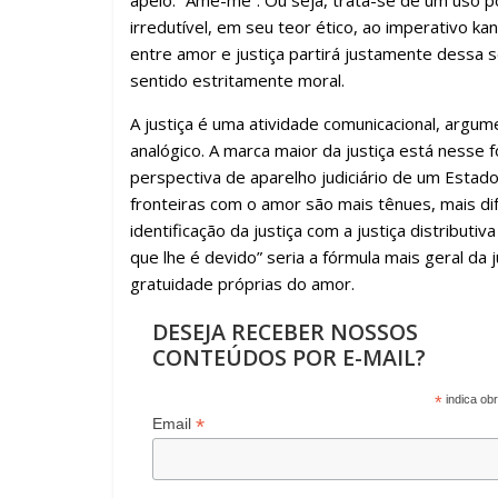
apelo: “Ame-me”. Ou seja, trata-se de um uso p
irredutível, em seu teor ético, ao imperativo ka
entre amor e justiça partirá justamente dessa
sentido estritamente moral.
A justiça é uma atividade comunicacional, argume
analógico. A marca maior da justiça está nesse 
perspectiva de aparelho judiciário de um Estado d
fronteiras com o amor são mais tênues, mais dif
identificação da justiça com a justiça distribut
que lhe é devido” seria a fórmula mais geral da
gratuidade próprias do amor.
DESEJA RECEBER NOSSOS
CONTEÚDOS POR E-MAIL?
*
indica obr
*
Email