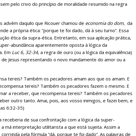
sem pelo crivo do princípio de moralidade resumido na regra
mas advém daquilo que Ricouer chamou de
economia do dom
, da
de a própria ética: “porque te foi dado, dá à seu turno”. Essa
ção ética da supra-ética. Entretanto, em sua aplicação prática,
uper-abundância aparentemente oposta à lógica da
ça. Em
Luc 6, 32-34
, a regra de ouro (ou a lógica da equivalência)
as de Jesus representando o novo mandamente do amor ou a
nsa tereis? Também os pecadores amam aos que os amam. E
 recompensa tereis? Também os pecadores fazem o mesmo. E
rnar a receber, que recompensa tereis? Também os pecadores
r outro tanto. Amai, pois, aos vosso inimigos, e fazei bem, e
as 6:32-35)
cia receberia de sua confrontação com a lógica da super-
 má interpretação utilitarista a que está sujeita. Assim a
 corrigida pela fórmula “dá, porque te foi dado”. As palavras de