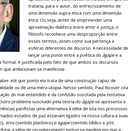
trataria, para o autor, do entrecruzamento de
uma dimensão supra-ética com uma dimensão
ética. Ou seja, antes de empreender uma
aproximação dialética entre amor e justiça, o
filósofo reconhece uma desproporção entre
esses termos, assim como sua pertença a
esferas diferentes de discurso. A necessidade de
lançar uma ponte entre a poética do
ágape
e a
ra formal, é justificada pelo fato de que ambos os discursos
 que ambicionam se manifestar.
saber até que ponto ela trata de uma construção capaz de
lidade ou de uma mera utopia. Nesse sentido, Paul Ricouer cita
ação do mal-entendido e da confusão suscitada pela tentativa
Outro problema suscitado pela teoria do
ágape
se apresenta a
ncias pacifistas uma alternativa à idéia de luta nos processos
ados estados de paz estariam ligados na nossa cultura a suas
o),
eros
(sentido platônico) e á
gape
(sentido bíblico e pós
efutar a idéia de reconhecimento mútuo na medida em que a