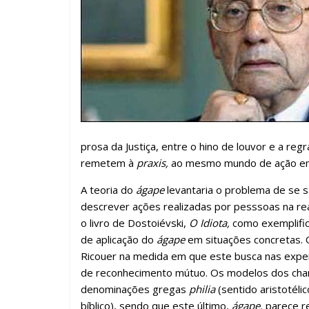
o
p
m
n
til
k
p
h
ar
prosa da Justiça, entre o hino de louvor e a reg
remetem à
praxis,
ao mesmo mundo de ação em
A teoria do
ágape
levantaria o problema de se 
descrever ações realizadas por pesssoas na rea
o livro de Dostoiévski,
O Idiota,
como exemplific
de aplicação do
ágape
em situações concretas. 
Ricouer na medida em que este busca nas experiê
de reconhecimento mútuo. Os modelos dos cham
denominações gregas
philia
(sentido aristotélic
bíblico), sendo que este último,
ágape,
parece r