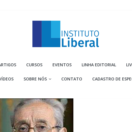
Instituto
ARTIGOS
CURSOS
EVENTOS
LINHA EDITORIAL
LI
Liberal
VÍDEOS
SOBRE NÓS
CONTATO
CADASTRO DE ESPE
Você
é
a
parte
mais
importante
da