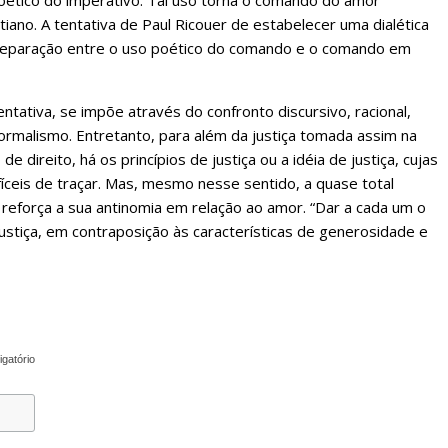
oético do imperativo. Tal uso torna o comando do amor
ntiano. A tentativa de Paul Ricouer de estabelecer uma dialética
 separação entre o uso poético do comando e o comando em
ntativa, se impõe através do confronto discursivo, racional,
formalismo. Entretanto, para além da justiça tomada assim na
e direito, há os princípios de justiça ou a idéia de justiça, cujas
íceis de traçar. Mas, mesmo nesse sentido, a quase total
iva reforça a sua antinomia em relação ao amor. “Dar a cada um o
 justiça, em contraposição às características de generosidade e
igatório