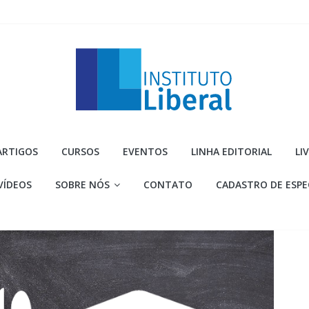
Instituto
ARTIGOS
CURSOS
EVENTOS
LINHA EDITORIAL
LI
Liberal
VÍDEOS
SOBRE NÓS
CONTATO
CADASTRO DE ESPE
Você
é
a
parte
mais
importante
da