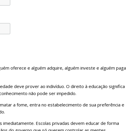
guém oferece e alguém adquire, alguém investe e alguém paga
edade deve prover ao indivíduo. O direito à educação significa
 conhecimento não pode ser impedido.
atar a fome, entra no estabelecimento de sua preferência e
do.
das imediatamente. Escolas privadas devem educar de forma
gãos do governo que só querem controlar as mentes.