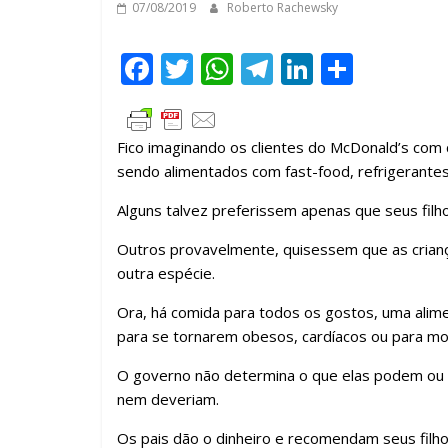
07/08/2019
Roberto Rachewsky
F
T
W
T
Li
C
ac
w
h
el
n
o
e
itt
at
e
k
m
Fico imaginando os clientes do McDonald’s com 
b
er
s
gr
e
p
sendo alimentados com fast-food, refrigerante
o
A
a
dI
ar
Alguns talvez preferissem apenas que seus fil
o
p
m
n
til
Outros provavelmente, quisessem que as crian
k
p
h
outra espécie.
ar
Ora, há comida para todos os gostos, uma alim
para se tornarem obesos, cardíacos ou para mo
O governo não determina o que elas podem ou n
nem deveriam.
Os pais dão o dinheiro e recomendam seus filho