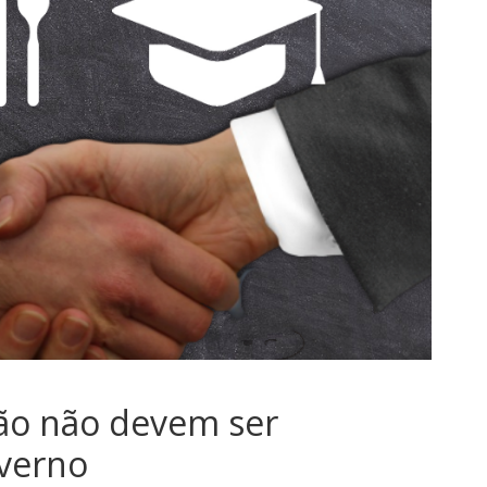
sociedade.
ão não devem ser
verno