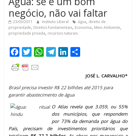
Água: se é um bom
negócio, não vai faltar
23/03/2011
Instituto Liberal
água
,
direito de
propriedade
,
Direitos Fundamentais
,
Economia
,
Meio Ambiente
,
propriedade privada
,
recursos naturais
F
T
W
T
Li
C
ac
w
h
el
n
o
e
itt
at
e
k
m
JOSÉ L. CARVALHO*
b
er
s
gr
e
p
o
A
a
dI
ar
Brasil precisa investir R$ 22 bilhões até 2015 para
garantir abastecimento de água
o
p
m
n
til
k
p
O Atlas revela que 3.059, ou 55%
h
dos municípios, que respondem
ar
por 73% da demanda por água do
País, precisam de investimentos prioritários que
totalizam
R$ 22,2 bilhões
. As obras nos mananciais e