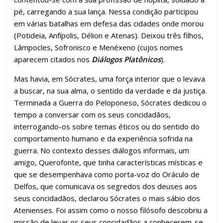
pé, carregando a sua lança. Nessa condição participou
em várias batalhas em defesa das cidades onde morou
(Potideia, Anfípolis, Délion e Atenas). Deixou três filhos,
Lâmpocles, Sofronisco e Menéxeno (cujos nomes
aparecem citados nos
Diálogos Platônicos
).
Mas havia, em Sócrates, uma força interior que o levava
a buscar, na sua alma, o sentido da verdade e da justiça.
Terminada a Guerra do Peloponeso, Sócrates dedicou o
tempo a conversar com os seus concidadãos,
interrogando-os sobre temas éticos ou do sentido do
comportamento humano e da experiência sofrida na
guerra. No contexto desses diálogos informais, um
amigo, Querofonte, que tinha características místicas e
que se desempenhava como porta-voz do Oráculo de
Delfos, que comunicava os segredos dos deuses aos
seus concidadãos, declarou Sócrates o mais sábio dos
Atenienses. Foi assim como o nosso filósofo descobriu a
missão de levar os seus concidadãos a conhecerem-se