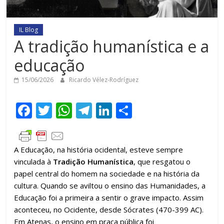
IL Blog
A tradição humanística e a
educação
15/06/2026
Ricardo Vélez-Rodríguez
F
T
W
T
Li
C
ac
w
h
el
n
o
e
itt
at
e
k
m
A Educação, na história ocidental, esteve sempre
b
er
s
gr
e
p
vinculada à
Tradição Humanística
, que resgatou o
o
A
a
dI
ar
papel central do homem na sociedade e na história da
o
p
m
n
til
cultura. Quando se aviltou o ensino das Humanidades, a
Educação foi a primeira a sentir o grave impacto. Assim
k
p
h
aconteceu, no Ocidente, desde Sócrates (470-399 AC).
ar
Em Atenas, o ensino em praça pública foi