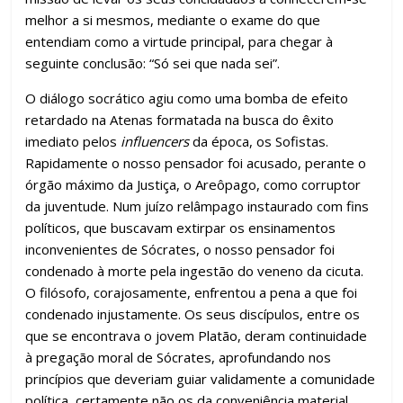
melhor a si mesmos, mediante o exame do que
entendiam como a virtude principal, para chegar à
seguinte conclusão: “Só sei que nada sei”.
O diálogo socrático agiu como uma bomba de efeito
retardado na Atenas formatada na busca do êxito
imediato pelos
influencers
da época, os Sofistas.
Rapidamente o nosso pensador foi acusado, perante o
órgão máximo da Justiça, o Areôpago, como corruptor
da juventude. Num juízo relâmpago instaurado com fins
políticos, que buscavam extirpar os ensinamentos
inconvenientes de Sócrates, o nosso pensador foi
condenado à morte pela ingestão do veneno da cicuta.
O filósofo, corajosamente, enfrentou a pena a que foi
condenado injustamente. Os seus discípulos, entre os
que se encontrava o jovem Platão, deram continuidade
à pregação moral de Sócrates, aprofundando nos
princípios que deveriam guiar validamente a comunidade
política, certamente não os da conveniência material