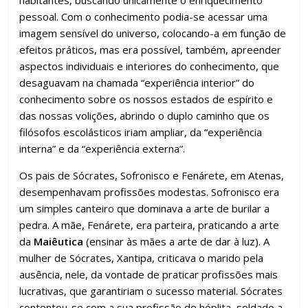
habitantes, buscando unicamente o enriquecimento
pessoal. Com o conhecimento podia-se acessar uma
imagem sensível do universo, colocando-a em função de
efeitos práticos, mas era possível, também, apreender
aspectos individuais e interiores do conhecimento, que
desaguavam na chamada “experiência interior” do
conhecimento sobre os nossos estados de espírito e
das nossas volições, abrindo o duplo caminho que os
filósofos escolásticos iriam ampliar, da “experiência
interna” e da “experiência externa”.
Os pais de Sócrates, Sofronisco e Fenárete, em Atenas,
desempenhavam profissões modestas. Sofronisco era
um simples canteiro que dominava a arte de burilar a
pedra. A mãe, Fenárete, era parteira, praticando a arte
da
Maiêutica
(ensinar às mães a arte de dar à luz). A
mulher de Sócrates, Xantipa, criticava o marido pela
ausência, nele, da vontade de praticar profissões mais
lucrativas, que garantiriam o sucesso material. Sócrates
contentou-se com a sua profissão de hóplita, soldado a