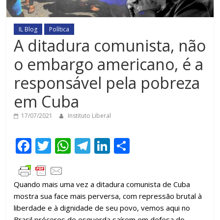
IL Blog
Política
A ditadura comunista, não
o embargo americano, é a
responsável pela pobreza
em Cuba
17/07/2021
Instituto Liberal
F
T
W
T
Li
C
ac
w
h
el
n
o
e
itt
at
e
k
m
Quando mais uma vez a ditadura comunista de Cuba
b
er
s
gr
e
p
mostra sua face mais perversa, com repressão brutal à
o
A
a
dI
ar
liberdade e à dignidade de seu povo, vemos aqui no
Brasil próceres de esquerda saírem em defesa do