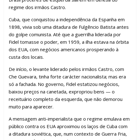
o
p
m
n
til
regime dos irmãos Castro.
k
p
h
ar
Cuba, que conquistou a independência da Espanha em
1898, vivia sob uma ditadura de Fulgêncio Batista antes
do golpe comunista. Até que a guerrilha liderada por
Fidel tomasse o poder, em 1959, a ilha estava na órbita
dos EUA, com negócios americanos prosperando à
custa dos locais.
De início, o levante liderado pelos irmãos Castro, com
Che Guevara, tinha forte carácter nacionalista; mas era
só a fachada. No governo, Fidel estatizou negócios,
baixou preços na canetada, expropriou bens — o
receituário completo da esquerda, que não demorou
muito para aparecer.
A mensagem anti-imperialista que o regime emulava em
público contra os EUA aproximou os laços de Cuba com
a ditadura soviética, que, num contexto de Guerra Fria,