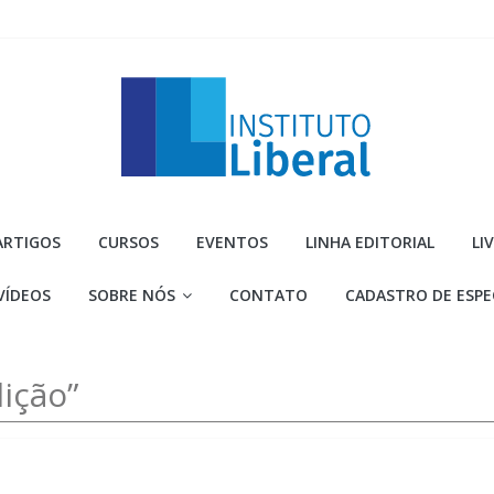
Instituto
ARTIGOS
CURSOS
EVENTOS
LINHA EDITORIAL
LI
Liberal
VÍDEOS
SOBRE NÓS
CONTATO
CADASTRO DE ESPE
Você
é
a
ição”
parte
mais
importante
da