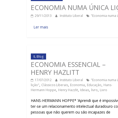
ECONOMIA NUMA ÚNICA LIÇ
29/11/2013
Instituto Liberal
"Economia numa ú
Ler mais
IL Blog
ECONOMIA ESSENCIAL –
HENRY HAZLITT
17/07/2012
Instituto Liberal
"Economia numa 
lição"
,
Clássicos Liberais
,
Economia
,
Educação
,
Hans-
Hermann Hoppe
,
Henry Hazzlit
,
Ideias
,
livro
,
Livro
HANS-HERMANN HOPPE* ‘Aprendi que é impossív
ter-se um relacionamento intelectual duradouro c
pessoas que não querem ou são incapazes de