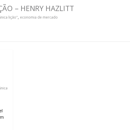
sociedade.
ÃO – HENRY HAZLITT
nica lição"
,
economia de mercado
única
el
om