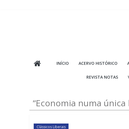
Pular
para
o
conteúdo
INÍCIO
ACERVO HISTÓRICO
REVISTA NOTAS
“Economia numa única l
Clássicos Liberais