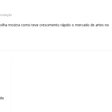
sociedade.
eculação
a mostra como teve crescimento rápido o mercado de artes no
da