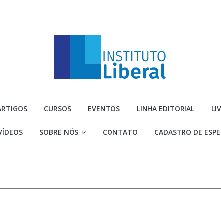
Instituto
ARTIGOS
CURSOS
EVENTOS
LINHA EDITORIAL
LI
Liberal
VÍDEOS
SOBRE NÓS
CONTATO
CADASTRO DE ESPE
Você
é
a
parte
mais
importante
da