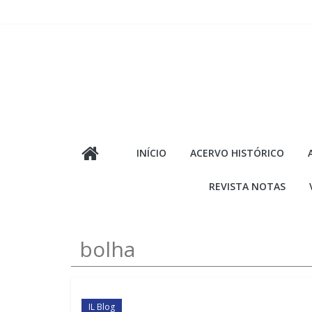
Pular
para
o
conteúdo
INÍCIO
ACERVO HISTÓRICO
REVISTA NOTAS
bolha
IL Blog