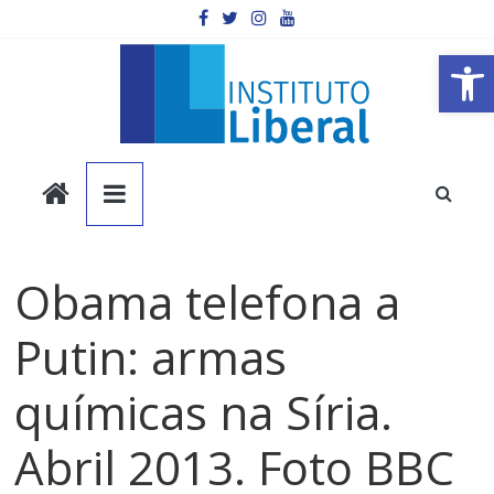
Pular
para
o
Barra de Ferramentas Aberta
conteúdo
Instituto
Liberal
Obama telefona a
Você
é
Putin: armas
a
parte
mais
químicas na Síria.
importante
da
Abril 2013. Foto BBC
sociedade.