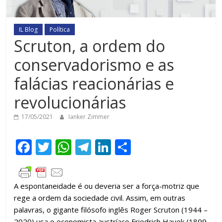
IL Blog
Política
Scruton, a ordem do
conservadorismo e as
falácias reacionárias e
revolucionárias
17/05/2021
Ianker Zimmer
F
T
W
T
Li
C
ac
w
h
el
n
o
e
itt
at
e
k
m
A espontaneidade é ou deveria ser a força-motriz que
b
er
s
gr
e
p
rege a ordem da sociedade civil. Assim, em outras
o
A
a
dI
ar
palavras, o gigante filósofo inglês Roger Scruton (1944 –
2020) usa o economista austríaco Friedrich Hayek (1899