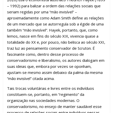
o
p
m
n
til
– 1992) para balizar a ordem das relações sociais que
k
p
h
seriam regidas por uma “mão invisível” –
ar
aproximadamente como Adam Smith define as relações
de um mercado que se autorregula sob a égide de uma
também “mão invisível”. Hayek, portanto, que, como
lemos, nasce em fins do século XIX, vivencia quase a
totalidade do XX e, por pouco, não belisca ao século XXI,
traz luz ao pensamento conservador de Scruton. É
fascinante como, dentro desse processo de
conservadorismo e liberalismo, os autores dialogam em
suas ideias que, embora por vezes se oponham,
ajustam-se mesmo assim debaixo da palma da mesma
“mão invisível” citada acima.
Tais trocas voluntárias e livres entre os indivíduos
constituem-se, portanto, em “regimento” da
organização nas sociedades modernas. O
conservadorismo, no ensejo de manter saudável esse
processo de relações sociais entre indivíduos nessas