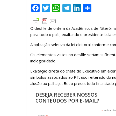
F
T
W
T
Li
C
ac
w
h
el
n
o
e
itt
at
e
k
m
O desfile de ontem da Acadêmicos de Niterói na S
b
er
s
gr
e
p
para todo o país, exaltando o presidente Lula em
o
A
a
dI
ar
A aplicação seletiva da lei eleitoral conforme con
o
p
m
n
til
Os elementos vistos no desfile seriam suficien
k
p
h
inelegibilidade.
ar
Exaltação direta do chefe do Executivo em exer
símbolos associados ao PT, uso reiterado do nú
alusão ao palhaço, Bozo preso, tudo financiado 
DESEJA RECEBER NOSSOS
CONTEÚDOS POR E-MAIL?
*
indica obr