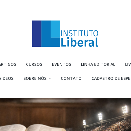
Instituto
ARTIGOS
CURSOS
EVENTOS
LINHA EDITORIAL
LI
Liberal
VÍDEOS
SOBRE NÓS
CONTATO
CADASTRO DE ESPE
Você
é
a
parte
mais
importante
da