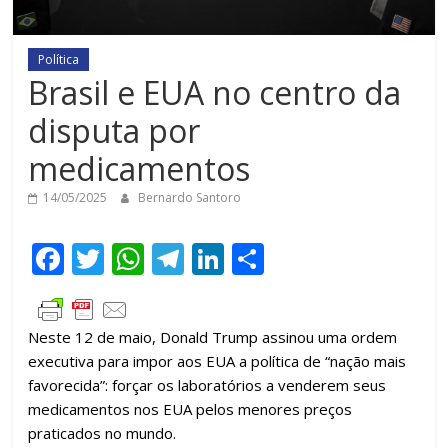
Política
Brasil e EUA no centro da
disputa por
medicamentos
14/05/2025
Bernardo Santoro
F
T
W
T
Li
C
ac
w
h
el
n
o
e
itt
at
e
k
m
Neste 12 de maio, Donald Trump assinou uma ordem
b
er
s
gr
e
p
executiva para impor aos EUA a política de “nação mais
o
A
a
dI
ar
favorecida”: forçar os laboratórios a venderem seus
o
p
m
n
til
medicamentos nos EUA pelos menores preços
praticados no mundo.