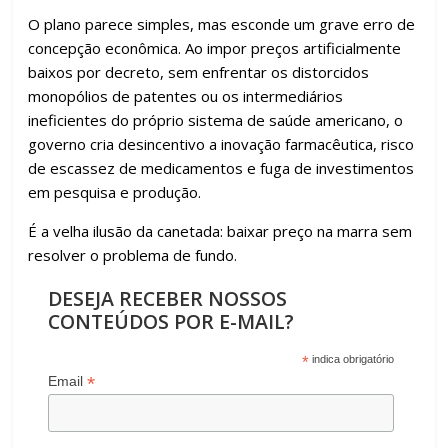
k
p
h
ar
O plano parece simples, mas esconde um grave erro de
concepção econômica. Ao impor preços artificialmente
baixos por decreto, sem enfrentar os distorcidos
monopólios de patentes ou os intermediários
ineficientes do próprio sistema de saúde americano, o
governo cria desincentivo a inovação farmacêutica, risco
de escassez de medicamentos e fuga de investimentos
em pesquisa e produção.
É a velha ilusão da canetada: baixar preço na marra sem
resolver o problema de fundo.
DESEJA RECEBER NOSSOS
CONTEÚDOS POR E-MAIL?
*
indica obrigatório
*
Email