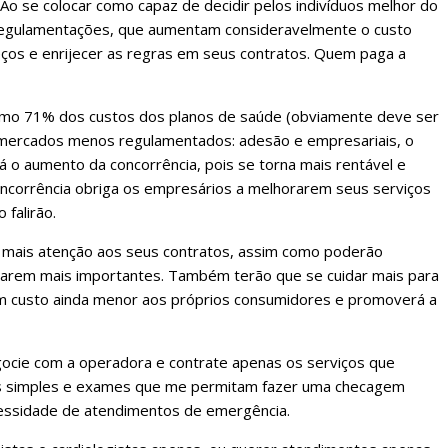
Ao se colocar como capaz de decidir pelos indivíduos melhor do
 regulamentações, que aumentam consideravelmente o custo
ços e enrijecer as regras em seus contratos. Quem paga a
nimo 71% dos custos dos planos de saúde (obviamente deve ser
s mercados menos regulamentados: adesão e empresariais, o
há o aumento da concorrência, pois se torna mais rentável e
oncorrência obriga os empresários a melhorarem seus serviços
falirão.
mais atenção aos seus contratos, assim como poderão
rarem mais importantes. Também terão que se cuidar mais para
um custo ainda menor aos próprios consumidores e promoverá a
egocie com a operadora e contrate apenas os serviços que
tas simples e exames que me permitam fazer uma checagem
necessidade de atendimentos de emergência.