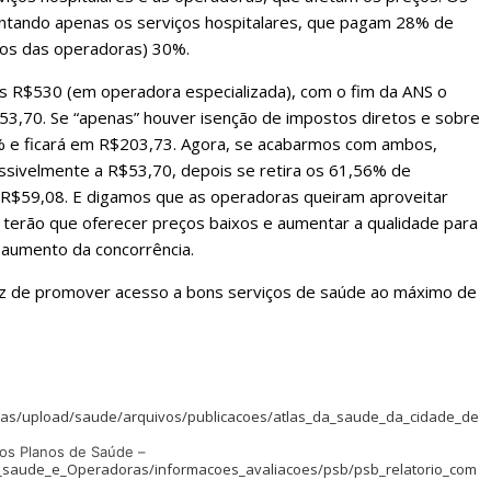
ontando apenas os serviços hospitalares, que pagam 28% de
os das operadoras) 30%.
s R$530 (em operadora especializada), com o fim da ANS o
53,70. Se “apenas” houver isenção de impostos diretos e sobre
56% e ficará em R$203,73. Agora, se acabarmos com ambos,
ssivelmente a R$53,70, depois se retira os 61,56% de
R$59,08. E digamos que as operadoras queiram aproveitar
terão que oferecer preços baixos e aumentar a qualidade para
 aumento da concorrência.
paz de promover acesso a bons serviços de saúde ao máximo de
arias/upload/saude/arquivos/publicacoes/atlas_da_saude_da_cidade_de
dos Planos de Saúde –
e_saude_e_Operadoras/informacoes_avaliacoes/psb/psb_relatorio_com