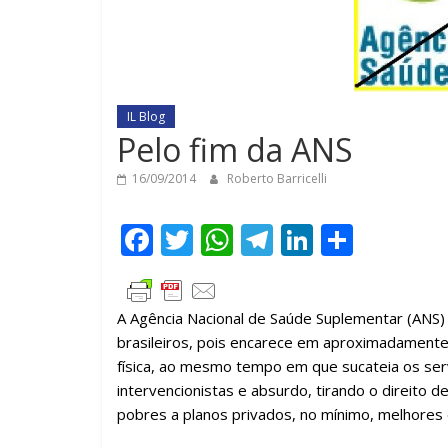
IL Blog
Pelo fim da ANS
16/09/2014
Roberto Barricelli
F
T
W
T
Li
C
ac
w
h
el
n
o
e
itt
at
e
k
m
A Agência Nacional de Saúde Suplementar (ANS) 
b
er
s
gr
e
p
brasileiros, pois encarece em aproximadamente 
o
A
a
dI
ar
física, ao mesmo tempo em que sucateia os ser
o
p
m
n
til
intervencionistas e absurdo, tirando o direito
pobres a planos privados, no mínimo, melhores 
k
p
h