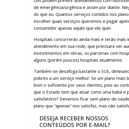
Uns podem preferir atendimentos com nutricion
de emergência/urgência e assim por diante. Nin
do que eu. Quantos serviços contidos nos plan
escolher quais serviços queremos e pagar apen
consumidor apenas aquilo que ele quer.
Hospitais concorrerão ainda mais e terão mais 
atendimento em sua rede, que precisará ser au
investimentos em obras, ou parcerias com hospi
alguns (porém poucos) hospitais atualmente.
Também se desafoga bastante o SUS, diminuindo
pobres a um serviço melhor. Se um plano mais b
bom o suficiente por seus clientes, pois ao con
que o Estado tem que atuar como uma babá e pr
satisfatório? Devemos ficar sem plano de saúd
plano que “apenas” nos satisfaz, mas não satisf
DESEJA RECEBER NOSSOS
CONTEÚDOS POR E-MAIL?