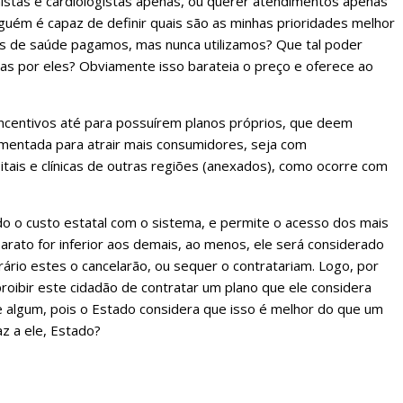
istas e cardiologistas apenas, ou querer atendimentos apenas
guém é capaz de definir quais são as minhas prioridades melhor
os de saúde pagamos, mas nunca utilizamos? Que tal poder
as por eles? Obviamente isso barateia o preço e oferece ao
incentivos até para possuírem planos próprios, que deem
mentada para atrair mais consumidores, seja com
tais e clínicas de outras regiões (anexados), como ocorre com
 o custo estatal com o sistema, e permite o acesso dos mais
arato for inferior aos demais, ao menos, ele será considerado
trário estes o cancelarão, ou sequer o contratariam. Logo, por
oibir este cidadão de contratar um plano que ele considera
e algum, pois o Estado considera que isso é melhor do que um
az a ele, Estado?