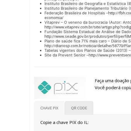
Instituto Brasileiro de Geografia e Estatística (
Instituto Brasileiro de Planejamento Tributário (
http://fbh.c
Federação Brasileira de Hospitais –
economia/
Vitaprev – O veneno da burocracia (Autor: Ant
http://www.vitaprev.com.br/site/artigo.php?codi
Fundação Sistema Estadual de Análise de Dados
http://www.seade.gov.br/produtos/perfil/perfi
Plano de saúde fica 71% mais caro – Diário de
http://diariosp.com.br/noticia/detalhe/58770/
Tabelas vigentes dos Planos de Saúde (2013) –
http://www.preventseni
Site da Prevent Senior –
Faça uma doação p
Você poderá copia
CHAVE PIX
QR CODE
Copie a chave PIX do IL: