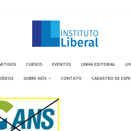
Instituto
ARTIGOS
CURSOS
EVENTOS
LINHA EDITORIAL
LI
Liberal
VÍDEOS
SOBRE NÓS
CONTATO
CADASTRO DE ESPE
Você
é
a
parte
mais
importante
da