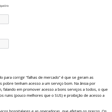
igatório
 para corrigir “falhas de mercado” é que se geram as
s pobre tenham acesso a um serviço bom. Na ânsia por
m, falando em promover acesso a bons serviços a todos, o que
s ruins (pouco melhores que o SUS) e proibição de acesso a
iços hospitalares e as operadoras, que afetam os preços. Os