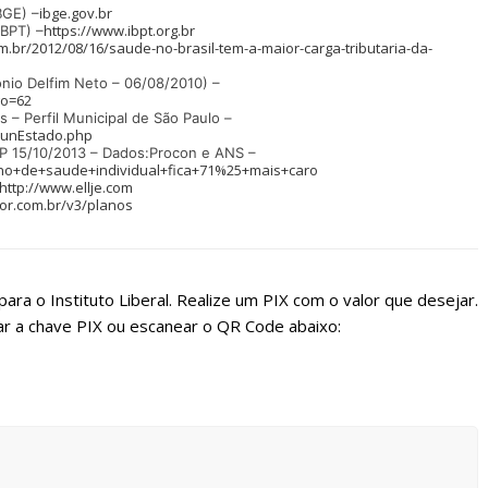
ibge.gov.br
IBGE) –
https://www.ibpt.org.br
IBPT) –
om.br/2012/08/16/saude-no-brasil-tem-a-maior-carga-tributaria-da-
onio Delfim Neto – 06/08/2010) –
go=62
 – Perfil Municipal de São Paulo –
lMunEstado.php
 SP 15/10/2013 – Dados:Procon e ANS –
Plano+de+saude+individual+fica+71%25+mais+caro
http://www.ellje.com
or.com.br/v3/planos
ara o Instituto Liberal. Realize um PIX com o valor que desejar.
r a chave PIX ou escanear o QR Code abaixo: