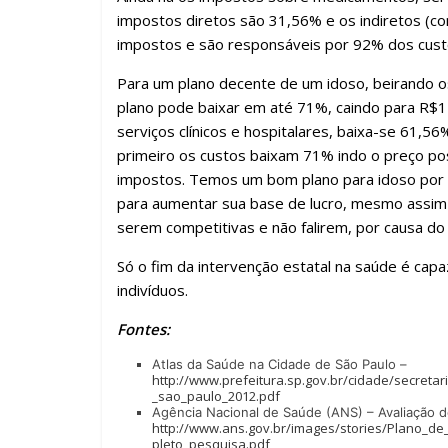
impostos diretos são 31,56% e os indiretos (c
impostos e são responsáveis por 92% dos cust
Para um plano decente de um idoso, beirando o
plano pode baixar em até 71%, caindo para R$1
serviços clínicos e hospitalares, baixa-se 61,
primeiro os custos baixam 71% indo o preço po
impostos. Temos um bom plano para idoso por 
para aumentar sua base de lucro, mesmo assim 
serem competitivas e não falirem, por causa do
Só o fim da intervenção estatal na saúde é ca
indivíduos.
Fontes:
Atlas da Saúde na Cidade de São Paulo –
http://www.prefeitura.sp.gov.br/cidade/secret
_sao_paulo_2012.pdf
Agência Nacional de Saúde (ANS) – Avaliação 
http://www.ans.gov.br/images/stories/Plano_d
pleto_pesquisa.pdf