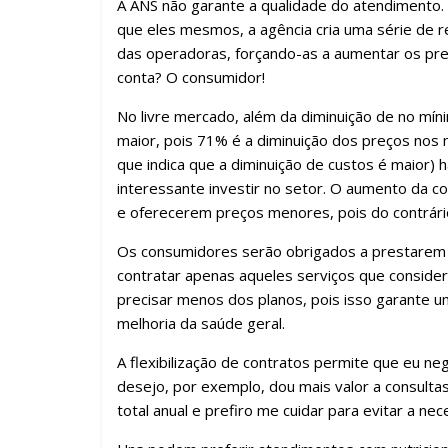
ar
A ANS não garante a qualidade do atendimento. 
que eles mesmos, a agência cria uma série de
das operadoras, forçando-as a aumentar os pre
conta? O consumidor!
No livre mercado, além da diminuição de no mí
maior, pois 71% é a diminuição dos preços no
que indica que a diminuição de custos é maior) 
interessante investir no setor. O aumento da c
e oferecerem preços menores, pois do contrário 
Os consumidores serão obrigados a prestarem 
contratar apenas aqueles serviços que conside
precisar menos dos planos, pois isso garante 
melhoria da saúde geral.
A flexibilização de contratos permite que eu n
desejo, por exemplo, dou mais valor a consul
total anual e prefiro me cuidar para evitar a 