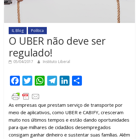
IL Blog
Política
O UBER não deve ser
regulado!
05/04/2017
Instituto Liberal
F
T
W
T
Li
C
ac
w
h
el
n
o
e
itt
at
e
k
m
As empresas que prestam serviço de transporte por
b
er
s
gr
e
p
meio de aplicativos, como UBER e CABIFY, cresceram
o
A
a
dI
ar
muito nos últimos tempos e estão dando oportunidades
o
p
m
n
til
para que milhares de cidadãos desempregados
consigam ganhar dinheiro e sustentar suas famílias. Além