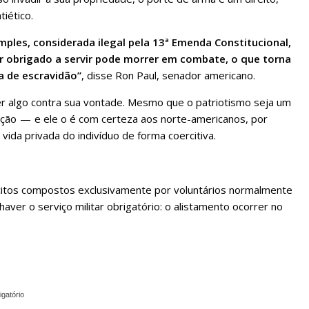
tiético.
imples, considerada ilegal pela 13ª Emenda Constitucional,
tar obrigado a servir pode morrer em combate, o que torna
a de escravidão”
, disse Ron Paul, senador americano.
er algo contra sua vontade. Mesmo que o patriotismo seja um
ão — e ele o é com certeza aos norte-americanos, por
 vida privada do indivíduo de forma coercitiva.
citos compostos exclusivamente por voluntários normalmente
aver o serviço militar obrigatório: o alistamento ocorrer no
igatório