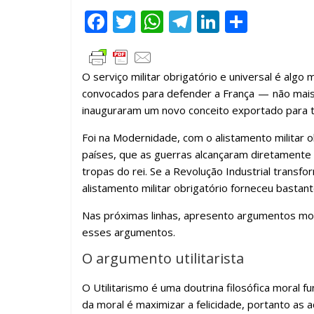
F
T
W
T
Li
C
ac
w
h
el
n
o
e
itt
at
e
k
m
O serviço militar obrigatório e universal é algo
b
er
s
gr
e
p
convocados para defender a França — não mais 
o
A
a
dI
ar
inauguraram um novo conceito exportado para 
o
p
m
n
til
Foi na Modernidade, com o alistamento militar o
k
p
h
países, que as guerras alcançaram diretamente
ar
tropas do rei. Se a Revolução Industrial trans
alistamento militar obrigatório forneceu bastan
Nas próximas linhas, apresento argumentos mora
esses argumentos.
O argumento utilitarista
O Utilitarismo é uma doutrina filosófica moral 
da moral é maximizar a felicidade, portanto as