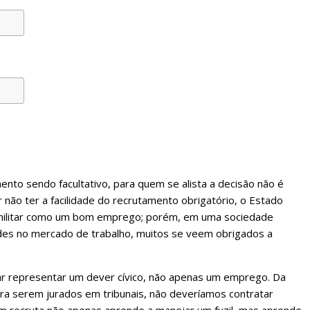
ento sendo facultativo, para quem se alista a decisão não é
r não ter a facilidade do recrutamento obrigatório, o Estado
 militar como um bom emprego; porém, em uma sociedade
des no mercado de trabalho, muitos se veem obrigados a
tar representar um dever cívico, não apenas um emprego. Da
 serem jurados em tribunais, não deveríamos contratar
um recruta não apenas aprende a manejar um fuzil, mas aprende