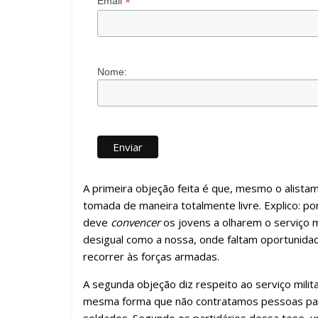
*
Email
Nome:
A primeira objeção feita é que, mesmo o alistam
tomada de maneira totalmente livre. Explico: po
deve
convencer
os jovens a olharem o serviço
desigual como a nossa, onde faltam oportunida
recorrer às forças armadas.
A segunda objeção diz respeito ao serviço mili
mesma forma que não contratamos pessoas para
soldados. Segundo os partidários dessa tese, 