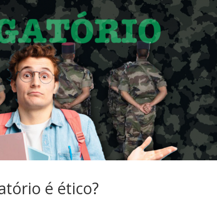
sociedade.
atório é ético?