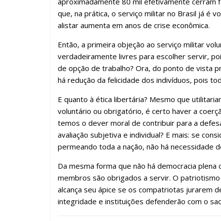
aproximadamente 80 mil efetivamente cerram fi
que, na prática, o serviço militar no Brasil já 
alistar aumenta em anos de crise econômica.
Então, a primeira objeção ao serviço militar vol
verdadeiramente livres para escolher servir, p
de opção de trabalho? Ora, do ponto de vista prát
há redução da felicidade dos indivíduos, pois t
E quanto à ética libertária? Mesmo que utilitaria
voluntário ou obrigatório, é certo haver a coer
temos o dever moral de contribuir para a defes
avaliação subjetiva e individual? E mais: se con
permeando toda a nação, não há necessidade de
Da mesma forma que não há democracia plena co
membros são obrigados a servir. O patriotismo 
alcança seu ápice se os compatriotas jurarem de
integridade e instituições defenderão com o sacr