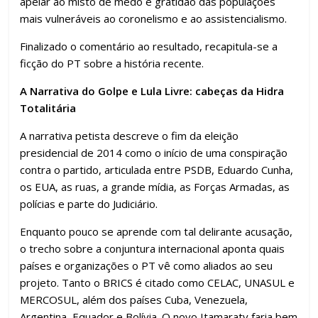
apelar ao misto de medo e gratidão das populações
mais vulneráveis ao coronelismo e ao assistencialismo.
Finalizado o comentário ao resultado, recapitula-se a
ficção do PT sobre a história recente.
A Narrativa do Golpe e Lula Livre: cabeças da Hidra
Totalitária
A narrativa petista descreve o fim da eleição
presidencial de 2014 como o início de uma conspiração
contra o partido, articulada entre PSDB, Eduardo Cunha,
os EUA, as ruas, a grande mídia, as Forças Armadas, as
polícias e parte do Judiciário.
Enquanto pouco se aprende com tal delirante acusação,
o trecho sobre a conjuntura internacional aponta quais
países e organizações o PT vê como aliados ao seu
projeto. Tanto o BRICS é citado como CELAC, UNASUL e
MERCOSUL, além dos países Cuba, Venezuela,
Argentina, Equador e Bolívia. O novo Itamaraty faria bem