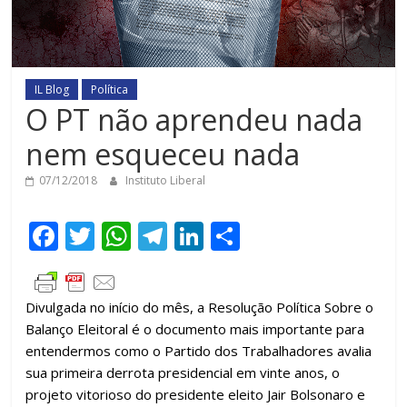
IL Blog
Política
O PT não aprendeu nada
nem esqueceu nada
07/12/2018
Instituto Liberal
F
T
W
T
Li
C
ac
w
h
el
n
o
e
itt
at
e
k
m
Divulgada no início do mês, a Resolução Política Sobre o
b
er
s
gr
e
p
Balanço Eleitoral é o documento mais importante para
o
A
a
dI
ar
entendermos como o Partido dos Trabalhadores avalia
o
p
m
n
til
sua primeira derrota presidencial em vinte anos, o
projeto vitorioso do presidente eleito Jair Bolsonaro e