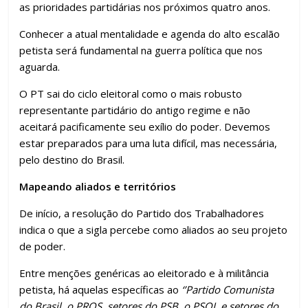
k
p
h
as prioridades partidárias nos próximos quatro anos.
ar
Conhecer a atual mentalidade e agenda do alto escalão
petista será fundamental na guerra política que nos
aguarda.
O PT sai do ciclo eleitoral como o mais robusto
representante partidário do antigo regime e não
aceitará pacificamente seu exílio do poder. Devemos
estar preparados para uma luta difícil, mas necessária,
pelo destino do Brasil.
Mapeando aliados e territórios
De início, a resolução do Partido dos Trabalhadores
indica o que a sigla percebe como aliados ao seu projeto
de poder.
Entre menções genéricas ao eleitorado e à militância
petista, há aquelas específicas ao
‘’Partido Comunista
do Brasil, o PROS, setores do PSB, o PSOL e setores do