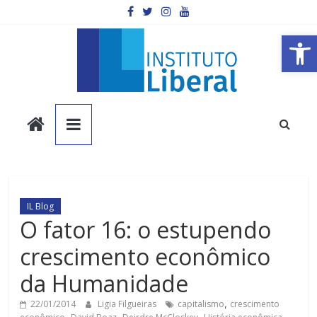
Pular
para
o
Barra de Ferramentas Aberta
conteúdo
Instituto
Liberal
Você
é
IL Blog
a
O fator 16: o estupendo
parte
crescimento econômico
mais
importante
da Humanidade
da
sociedade.
22/01/2014
Ligia Filgueiras
capitalismo
,
crescimento