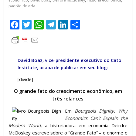
econômico
,
David Boaz
,
Deirdre McCloskey
,
História econômica
,
padrão de vida
F
T
W
T
Li
C
ac
w
h
el
n
o
e
itt
at
e
k
m
b
er
s
gr
e
p
o
A
a
dI
ar
David Boaz, vice-presidente executivo do Cato
Institute, acaba de publicar em seu blog:
o
p
m
n
til
[divide]
k
p
h
ar
O grande fato do crescimento econômico, em
três relances
Em
Bourgeois Dignity: Why
Economics Can’t Explain the
Modern World
, a historiadora em economia Deirdre
McCloskey escreve sobre o “Grande Fato” – o enorme e