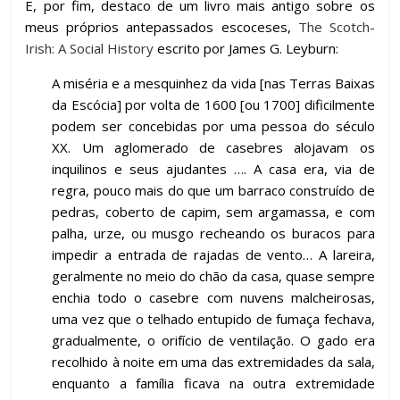
E, por fim, destaco de um livro mais antigo sobre os
meus próprios antepassados escoceses,
The Scotch-
Irish: A Social History
escrito por James G. Leyburn:
A miséria e a mesquinhez da vida [nas Terras Baixas
da Escócia] por volta de 1600 [ou 1700] dificilmente
podem ser concebidas por uma pessoa do século
XX. Um aglomerado de casebres alojavam os
inquilinos e seus ajudantes …. A casa era, via de
regra, pouco mais do que um barraco construído de
pedras, coberto de capim, sem argamassa, e com
palha, urze, ou musgo recheando os buracos para
impedir a entrada de rajadas de vento… A lareira,
geralmente no meio do chão da casa, quase sempre
enchia todo o casebre com nuvens malcheirosas,
uma vez que o telhado entupido de fumaça fechava,
gradualmente, o orifício de ventilação. O gado era
recolhido à noite em uma das extremidades da sala,
enquanto a família ficava na outra extremidade