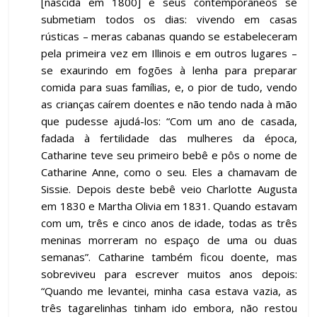
[nascida em 1800] e seus contemporâneos se
submetiam todos os dias: vivendo em casas
rústicas – meras cabanas quando se estabeleceram
pela primeira vez em Illinois e em outros lugares –
se exaurindo em fogões à lenha para preparar
comida para suas famílias, e, o pior de tudo, vendo
as crianças caírem doentes e não tendo nada à mão
que pudesse ajudá-los: “Com um ano de casada,
fadada à fertilidade das mulheres da época,
Catharine teve seu primeiro bebê e pôs o nome de
Catharine Anne, como o seu. Eles a chamavam de
Sissie. Depois deste bebê veio Charlotte Augusta
em 1830 e Martha Olivia em 1831. Quando estavam
com um, três e cinco anos de idade, todas as três
meninas morreram no espaço de uma ou duas
semanas”. Catharine também ficou doente, mas
sobreviveu para escrever muitos anos depois:
“Quando me levantei, minha casa estava vazia, as
três tagarelinhas tinham ido embora, não restou