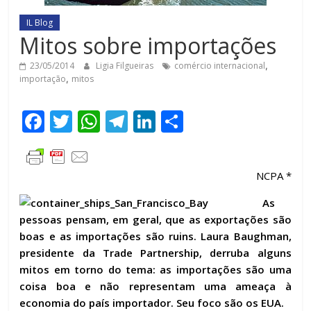
IL Blog
Mitos sobre importações
23/05/2014
Ligia Filgueiras
comércio internacional
,
importação
,
mitos
F
T
W
T
Li
C
ac
w
h
el
n
o
e
itt
at
e
k
m
NCPA *
b
er
s
gr
e
p
o
A
a
dI
ar
As
pessoas pensam, em geral, que as exportações são
o
p
m
n
til
boas e as importações são ruins. Laura Baughman,
k
p
h
presidente da Trade Partnership, derruba alguns
ar
mitos em torno do tema: as importações são uma
coisa boa e não representam uma ameaça à
economia do país importador. Seu foco são os EUA.