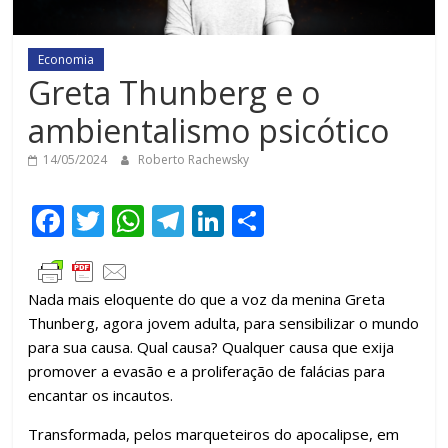
Economia
Greta Thunberg e o
ambientalismo psicótico
14/05/2024
Roberto Rachewsky
F
T
W
T
Li
C
ac
w
h
el
n
o
e
itt
at
e
k
m
Nada mais eloquente do que a voz da menina Greta
b
er
s
gr
e
p
Thunberg, agora jovem adulta, para sensibilizar o mundo
o
A
a
dI
ar
para sua causa. Qual causa? Qualquer causa que exija
o
p
m
n
til
promover a evasão e a proliferação de falácias para
encantar os incautos.
k
p
h
ar
Transformada, pelos marqueteiros do apocalipse, em