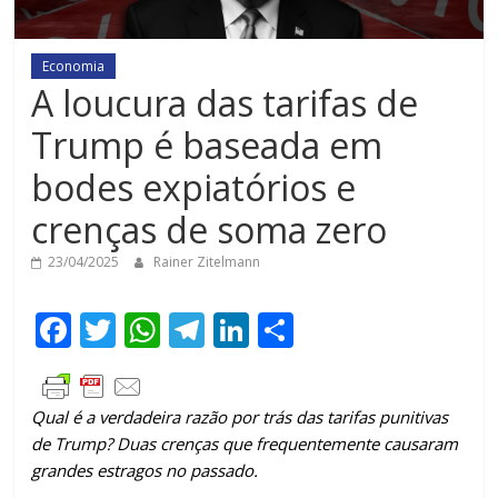
Economia
A loucura das tarifas de
Trump é baseada em
bodes expiatórios e
crenças de soma zero
23/04/2025
Rainer Zitelmann
F
T
W
T
Li
C
ac
w
h
el
n
o
e
itt
at
e
k
m
Qual é a verdadeira razão por trás das tarifas punitivas
b
er
s
gr
e
p
de Trump? Duas crenças que frequentemente causaram
o
A
a
dI
ar
grandes estragos no passado.