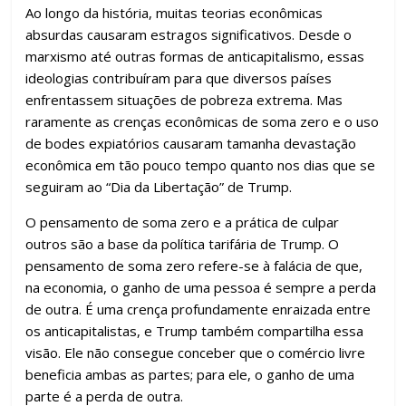
o
p
m
n
til
Ao longo da história, muitas teorias econômicas
k
p
h
absurdas causaram estragos significativos. Desde o
ar
marxismo até outras formas de anticapitalismo, essas
ideologias contribuíram para que diversos países
enfrentassem situações de pobreza extrema. Mas
raramente as crenças econômicas de soma zero e o uso
de bodes expiatórios causaram tamanha devastação
econômica em tão pouco tempo quanto nos dias que se
seguiram ao “Dia da Libertação” de Trump.
O pensamento de soma zero e a prática de culpar
outros são a base da política tarifária de Trump. O
pensamento de soma zero refere-se à falácia de que,
na economia, o ganho de uma pessoa é sempre a perda
de outra. É uma crença profundamente enraizada entre
os anticapitalistas, e Trump também compartilha essa
visão. Ele não consegue conceber que o comércio livre
beneficia ambas as partes; para ele, o ganho de uma
parte é a perda de outra.