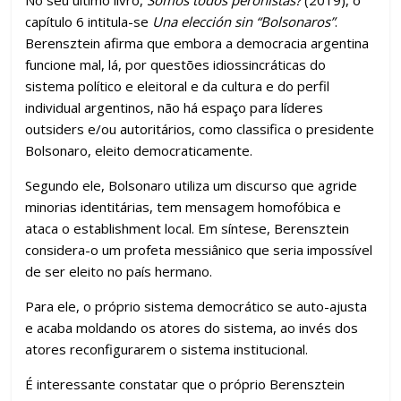
k
p
h
No seu último livro,
Somos todos peronistas?
(2019), o
ar
capítulo 6 intitula-se
Una elección sin “Bolsonaros”
.
Berensztein afirma que embora a democracia argentina
funcione mal, lá, por questões idiossincráticas do
sistema político e eleitoral e da cultura e do perfil
individual argentinos, não há espaço para líderes
outsiders e/ou autoritários, como classifica o presidente
Bolsonaro, eleito democraticamente.
Segundo ele, Bolsonaro utiliza um discurso que agride
minorias identitárias, tem mensagem homofóbica e
ataca o establishment local. Em síntese, Berensztein
considera-o um profeta messiânico que seria impossível
de ser eleito no país hermano.
Para ele, o próprio sistema democrático se auto-ajusta
e acaba moldando os atores do sistema, ao invés dos
atores reconfigurarem o sistema institucional.
É interessante constatar que o próprio Berensztein