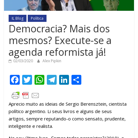
IL Blog
Política
Democracia? Mais dos
mesmos? Execute-se a
agenda reformista já!
02/03/2020
Alex Pipkin
F
T
W
T
Li
C
ac
w
h
el
n
o
e
itt
at
e
k
m
Aprecio muito as ideias de Sergio Berensztein, cientista
b
er
s
gr
e
p
político argentino. Li seus livros e alguns de seus
o
A
a
dI
ar
artigos, sempre reputando-o como sensato, prudente,
o
p
m
n
til
inteligente e realista.