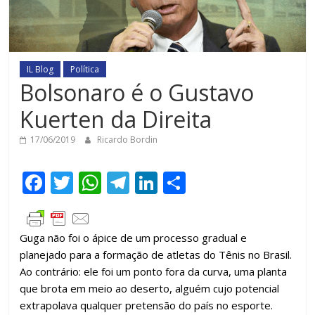
IL Blog
Política
Bolsonaro é o Gustavo
Kuerten da Direita
17/06/2019
Ricardo Bordin
F
T
W
T
Li
C
ac
w
h
el
n
o
e
itt
at
e
k
m
Guga não foi o ápice de um processo gradual e
b
er
s
gr
e
p
planejado para a formação de atletas do Tênis no Brasil.
o
A
a
dI
ar
Ao contrário: ele foi um ponto fora da curva, uma planta
o
p
m
n
til
que brota em meio ao deserto, alguém cujo potencial
extrapolava qualquer pretensão do país no esporte.