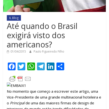
IL Blog
Até quando o Brasil
exigirá visto dos
americanos?
01/04/2015
Paulo Figueiredo Filho
F
T
W
T
Li
C
ac
w
h
el
n
o
e
itt
at
e
k
m
b
er
s
gr
e
p
No momento que começo a escrever este artigo, uma
o
A
a
dI
ar
Vice-Presidente de uma grande multinacional hoteleira e
o
p
m
n
til
o
Principal
de uma das maiores firmas de design de
interiores do mundo estão tendo dificuldades de