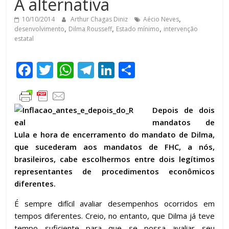
A alternativa
10/10/2014
Arthur Chagas Diniz
Aécio Neves
,
desenvolvimento
,
Dilma Rousseff
,
Estado mínimo
,
intervenção
estatal
F
T
W
T
Li
C
ac
w
h
el
n
o
e
itt
at
e
k
m
Depois de dois
b
er
s
gr
e
p
mandatos de
o
A
a
dI
ar
Lula e hora de encerramento do mandato de Dilma,
o
p
m
n
til
que sucederam aos mandatos de FHC, a nós,
brasileiros, cabe escolhermos entre dois legítimos
k
p
h
representantes de procedimentos econômicos
ar
diferentes.
É sempre difícil avaliar desempenhos ocorridos em
tempos diferentes. Creio, no entanto, que Dilma já teve
tempo suficiente para que se possa avaliar seu