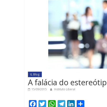
IL Blog
A falácia do estereótip
15/09/2015
Instituto Liberal
F
T
W
T
Li
C