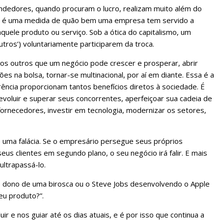
dedores, quando procuram o lucro, realizam muito além do
cro é uma medida de quão bem uma empresa tem servido a
uele produto ou serviço. Sob a ótica do capitalismo, um
tros’) voluntariamente participarem da troca.
aos outros que um negócio pode crescer e prosperar, abrir
ões na bolsa, tornar-se multinacional, por aí em diante. Essa é a
rrência proporcionam tantos benefícios diretos à sociedade. É
voluir e superar seus concorrentes, aperfeiçoar sua cadeia de
ornecedores, investir em tecnologia, modernizar os setores,
e uma falácia. Se o empresário persegue seus próprios
eus clientes em segundo plano, o seu negócio irá falir. E mais
ultrapassá-lo.
o dono de uma birosca ou o Steve Jobs desenvolvendo o Apple
eu produto?”.
ir e nos guiar até os dias atuais, e é por isso que continua a