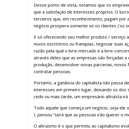
Desse ponto de vista, notamos que os empreen
que a satisfação de interesses próprios. O lu
terceiros que, em reconhecimento, pagam por aq
negócio prospera somente se os clientes (‘os ou
E só oferecendo seu melhor produto / serviço 
novos escritórios ou franquias, negociar suas aç
razão pela qual o livre-mercado e a livre-conco
através deles que as empresas são forçadas a e
produção, desenvolver novas parcerias, novos f
contratar pessoas.
Portanto, a ganância do capitalista não passa d
interesses em primeiro lugar, deixando os dos s
cedo ou mais tarde, um empresário altruísta irá 
Todo aquele que começa um negócio, seja ele 
I, pensou “será que as pessoas irão querer o m
O altruísmo é o que permitiu ao capitalismo evolu