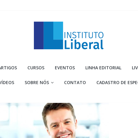
Instituto
ARTIGOS
CURSOS
EVENTOS
LINHA EDITORIAL
LI
Liberal
VÍDEOS
SOBRE NÓS
CONTATO
CADASTRO DE ESPE
Você
é
a
parte
mais
importante
da