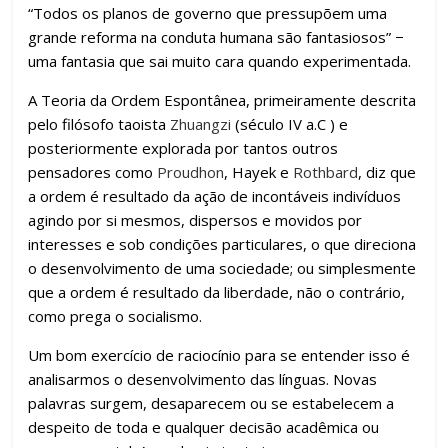
ar
“Todos os planos de governo que pressupõem uma
grande reforma na conduta humana são fantasiosos” −
uma fantasia que sai muito cara quando experimentada.
A Teoria da Ordem Espontânea, primeiramente descrita
pelo filósofo taoista
Zhuangzi
(século IV a.C ) e
posteriormente explorada por tantos outros
pensadores como
Proudhon
, Hayek e
Rothbard
, diz que
a ordem é resultado da ação de incontáveis indivíduos
agindo por si mesmos, dispersos e movidos por
interesses e sob condições particulares, o que direciona
o desenvolvimento de uma sociedade; ou simplesmente
que a ordem é resultado da liberdade, não o contrário,
como prega o socialismo.
Um bom exercício de raciocínio para se entender isso é
analisarmos o desenvolvimento das línguas. Novas
palavras surgem, desaparecem ou se estabelecem a
despeito de toda e qualquer decisão acadêmica ou