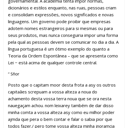
governamental. A academia tenta impor normas,
dicionários e estilos enquanto, nas ruas, pessoas criam
e consolidam expressões, novos significados e novas
linguagens. Um governo pode proibir que empresas
adotem nomes estrangeiros para si mesmas ou para
seus produtos, mas nunca conseguiria impor uma forma
pela qual as pessoas devem se comunicar no dia a dia. A
língua portuguesa é um ótimo exemplo do quanto a
Teoria da Ordem Espontânea – que se apresenta como
Lei − está acima de qualquer controle central.
“ Sñor
Posto que o capitam moor desta frota a asy os outros
capitaães screpuam a vossa alteza a noua do
achamento desta vossa terra noua que se ora nesta
nauegaçam achou. nom leixarey também de dar disso
minha comta a vossa alteza asy como eu milhor poder
ajmda que pera o bem contar e falar o sabia pior que
todos fazer./ pero tome vossa alteza minha jnoramcia