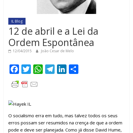
IL Blog
12 de abril e a Lei da
Ordem Espontânea
12/04/2015
João Cesar de Melo
F
T
W
T
Li
C
ac
w
h
el
n
o
e
itt
at
e
k
m
b
er
s
gr
e
p
o
A
a
dI
ar
o
p
m
n
til
O socialismo erra em tudo, mas talvez todos os seus
erros possam ser resumidos na crença de que a ordem
k
p
h
pode e deve ser planejada. Como já disse David Hume,