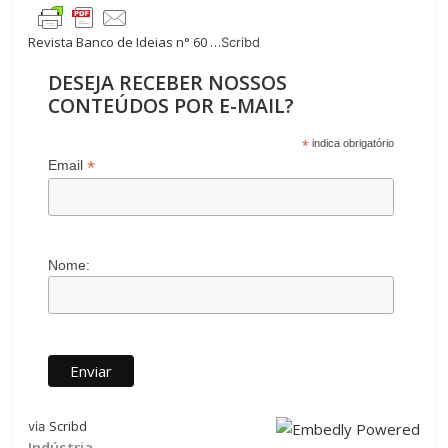
e
itt
at
e
k
m
Revista Banco de Ideias n° 60 …
Scribd
b
er
s
gr
e
p
DESEJA RECEBER NOSSOS
o
A
a
dI
ar
CONTEÚDOS POR E-MAIL?
o
p
m
n
til
k
p
h
*
indica obrigatório
*
Email
ar
Nome:
Scribd
via
Indústria