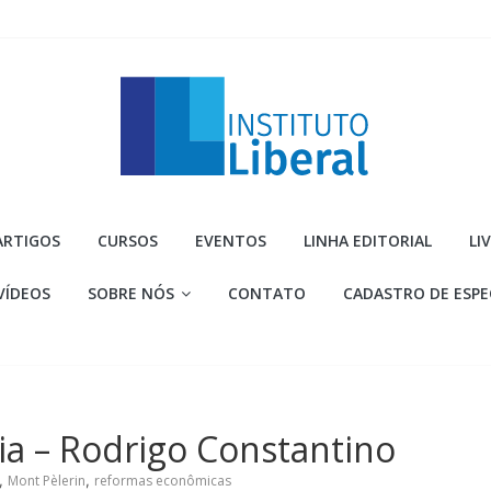
Instituto
ARTIGOS
CURSOS
EVENTOS
LINHA EDITORIAL
LI
Liberal
VÍDEOS
SOBRE NÓS
CONTATO
CADASTRO DE ESPE
Você
é
a
parte
mais
ia – Rodrigo Constantino
importante
da
,
Mont Pèlerin
,
reformas econômicas