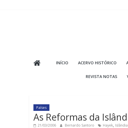
Pular
para
o
conteúdo
INÍCIO
ACERVO HISTÓRICO
REVISTA NOTAS
Países
As Reformas da Islând
21/03/2006
Bernardo Santoro
Hayek
,
Islândia