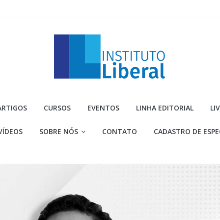
Instituto
ARTIGOS
CURSOS
EVENTOS
LINHA EDITORIAL
LI
Liberal
VÍDEOS
SOBRE NÓS
CONTATO
CADASTRO DE ESPE
Você
é
a
parte
mais
importante
da