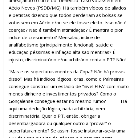
ameaçando o corte do “benefício” caso votassem em
Aécio Neves (PSDB/MG). Há também vídeos de aliados
e petistas dizendo que todos perderiam as bolsas se
votassem em Aécio e/ou se ele fosse eleito. Isso não é
coerção? Não é também intimidação? É mentira o pior
índice de crescimento? Mensalão, índice de
analfabetismo (principalmente funcional), saúde e
educação péssimas e inflação alta são mentiras? É
injusto, discriminatório e/ou arbitrário conta o PT? Não!
“Mas e os superfaturamentos da Copa? Não há provas
disso”. Mas há indícios lógicos, oras, como o Palmeiras
consegue construir um estádio de “nível FIFA” com muito
menos dinheiro e investimentos privados? Como o
Gonçalense consegue estar no mesmo rumo? Há
aqui uma dedução lógica, nada arbitrária, nem
discriminatória. Quer o PT, então, obrigar a
desembargadora ou qualquer outro a “provar” o
superfaturamento? Se assim fosse instaurar-se-ia uma