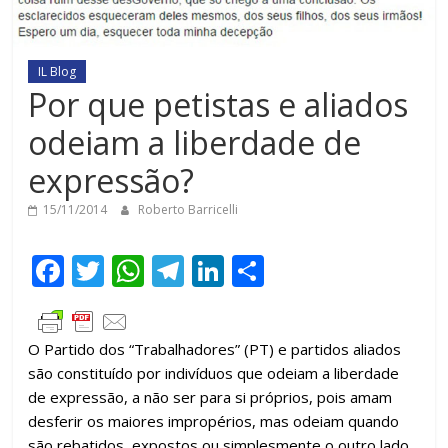
IL Blog
Por que petistas e aliados
odeiam a liberdade de
expressão?
15/11/2014
Roberto Barricelli
F
T
W
T
Li
C
ac
w
h
el
n
o
e
itt
at
e
k
m
O Partido dos “Trabalhadores” (PT) e partidos aliados
b
er
s
gr
e
p
são constituído por indivíduos que odeiam a liberdade
o
A
a
dI
ar
de expressão, a não ser para si próprios, pois amam
o
p
m
n
til
desferir os maiores impropérios, mas odeiam quando
são rebatidos, expostos ou simplesmente o outro lado