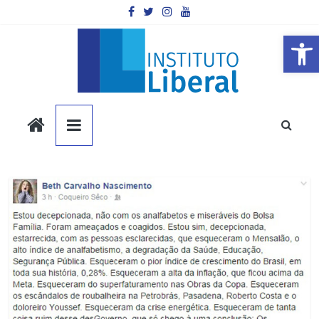
Pular
para
o
Barra de Ferramentas Aberta
conteúdo
Instituto
Liberal
Você
é
a
parte
mais
importante
da
sociedade.