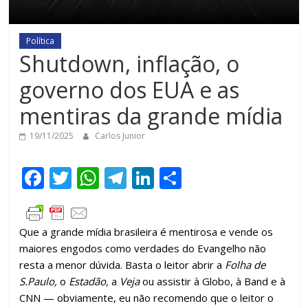
Política
Shutdown, inflação, o
governo dos EUA e as
mentiras da grande mídia
19/11/2025
Carlos Junior
F
T
W
T
Li
C
ac
w
h
el
n
o
e
itt
at
e
k
m
Que a grande mídia brasileira é mentirosa e vende os
b
er
s
gr
e
p
maiores engodos como verdades do Evangelho não
o
A
a
dI
ar
resta a menor dúvida. Basta o leitor abrir a
Folha de
o
p
m
n
til
S.Paulo,
o
Estadão,
a
Veja
ou assistir à Globo, à Band e à
CNN — obviamente, eu não recomendo que o leitor o