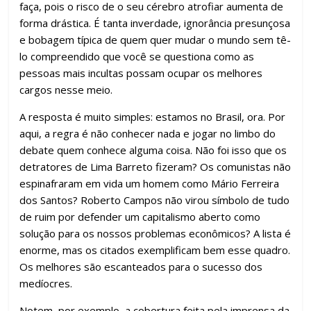
k
p
h
faça, pois o risco de o seu cérebro atrofiar aumenta de
ar
forma drástica. É tanta inverdade, ignorância presunçosa
e bobagem típica de quem quer mudar o mundo sem tê-
lo compreendido que você se questiona como as
pessoas mais incultas possam ocupar os melhores
cargos nesse meio.
A resposta é muito simples: estamos no Brasil, ora. Por
aqui, a regra é não conhecer nada e jogar no limbo do
debate quem conhece alguma coisa. Não foi isso que os
detratores de Lima Barreto fizeram? Os comunistas não
espinafraram em vida um homem como Mário Ferreira
dos Santos? Roberto Campos não virou símbolo de tudo
de ruim por defender um capitalismo aberto como
solução para os nossos problemas econômicos? A lista é
enorme, mas os citados exemplificam bem esse quadro.
Os melhores são escanteados para o sucesso dos
medíocres.
Notem, por exemplo, a cobertura feita pela imprensa da