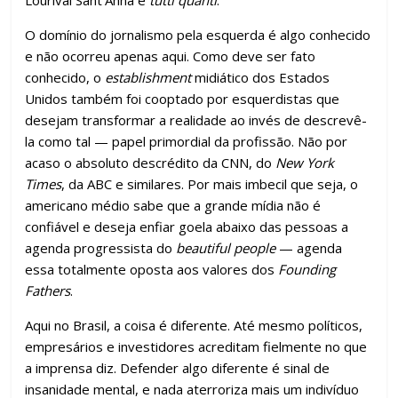
Lourival Sant’Anna e
tutti quanti
.
O domínio do jornalismo pela esquerda é algo conhecido
e não ocorreu apenas aqui. Como deve ser fato
conhecido, o
establishment
midiático dos Estados
Unidos também foi cooptado por esquerdistas que
desejam transformar a realidade ao invés de descrevê-
la como tal — papel primordial da profissão. Não por
acaso o absoluto descrédito da CNN, do
New York
Times
, da ABC e similares. Por mais imbecil que seja, o
americano médio sabe que a grande mídia não é
confiável e deseja enfiar goela abaixo das pessoas a
agenda progressista do
beautiful people
— agenda
essa totalmente oposta aos valores dos
Founding
Fathers
.
Aqui no Brasil, a coisa é diferente. Até mesmo políticos,
empresários e investidores acreditam fielmente no que
a imprensa diz. Defender algo diferente é sinal de
insanidade mental, e nada aterroriza mais um indivíduo