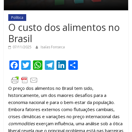
Política
O custo dos alimentos no
Brasil
07/11/2025
Isaías Fonseca
F
T
W
T
Li
C
ac
w
h
el
n
o
e
itt
at
e
k
m
O preço dos alimentos no Brasil tem sido,
b
er
s
gr
e
p
historicamente, um dos maiores desafios para a
o
A
a
dI
ar
economia nacional e para o bem-estar da população.
o
p
m
n
til
Embora fatores externos como flutuações cambiais,
crises climáticas e variações no preço internacional das
k
p
h
commodities
exerçam influência, uma análise sob a ótica
ar
liberal revela que o principal problema está nas barreiras