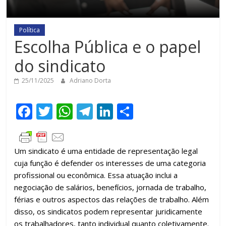
Política
Escolha Pública e o papel
do sindicato
25/11/2025
Adriano Dorta
F
T
W
T
Li
C
ac
w
h
el
n
o
e
itt
at
e
k
m
Um sindicato é uma entidade de representação legal
b
er
s
gr
e
p
cuja função é defender os interesses de uma categoria
o
A
a
dI
ar
profissional ou econômica. Essa atuação inclui a
o
p
m
n
til
negociação de salários, benefícios, jornada de trabalho,
férias e outros aspectos das relações de trabalho. Além
k
p
h
disso, os sindicatos podem representar juridicamente
ar
os trabalhadores, tanto individual quanto coletivamente.