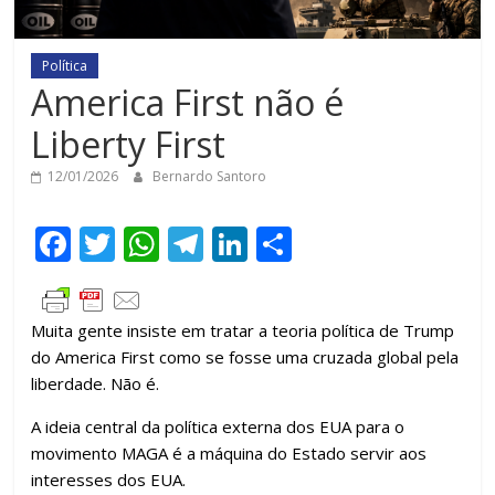
Política
America First não é
Liberty First
12/01/2026
Bernardo Santoro
F
T
W
T
Li
C
ac
w
h
el
n
o
e
itt
at
e
k
m
Muita gente insiste em tratar a teoria política de Trump
b
er
s
gr
e
p
do America First como se fosse uma cruzada global pela
o
A
a
dI
ar
liberdade. Não é.
o
p
m
n
til
A ideia central da política externa dos EUA para o
k
p
h
movimento MAGA é a máquina do Estado servir aos
ar
interesses dos EUA.