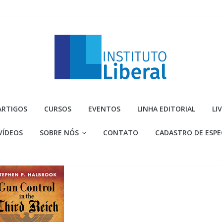
Instituto
ARTIGOS
CURSOS
EVENTOS
LINHA EDITORIAL
LI
Liberal
VÍDEOS
SOBRE NÓS
CONTATO
CADASTRO DE ESPE
Você
é
a
parte
mais
importante
da