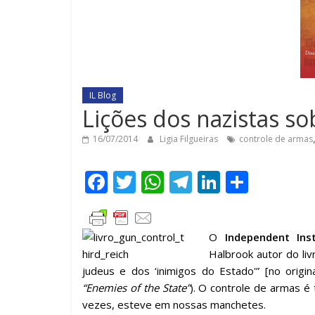
IL Blog
Lições dos nazistas s
16/07/2014
Ligia Filgueiras
controle de armas
F
T
W
T
Li
C
ac
w
h
el
n
o
e
itt
at
e
k
m
O
Independent Inst
b
er
s
gr
e
p
Halbrook
autor do li
o
A
a
dI
ar
judeus e dos ‘inimigos do Estado'” [no origin
o
p
m
n
til
“Enemies of the State”
). O controle de armas é 
vezes, esteve em nossas manchetes.