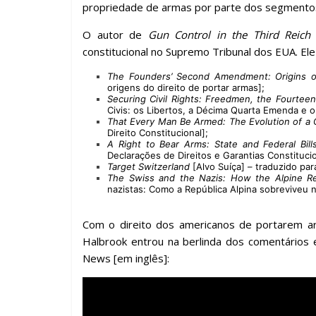
propriedade de armas por parte dos segmentos 
O autor de
Gun Control in the Third Reich
constitucional no Supremo Tribunal dos EUA. Ele 
The Founders’ Second Amendment: Origins o
origens do direito de portar armas];
Securing Civil Rights: Freedmen, the Fourte
Civis: os Libertos, a Décima Quarta Emenda e o 
That Every Man Be Armed: The Evolution of a C
Direito Constitucional];
A Right to Bear Arms: State and Federal Bill
Declarações de Direitos e Garantias Constitucio
Target Switzerland
[Alvo Suíça] – traduzido par
The Swiss and the Nazis: How the Alpine Re
nazistas: Como a República Alpina sobreviveu n
Com o direito dos americanos de portarem ar
Halbrook entrou na berlinda dos comentários e
News [em inglês]: