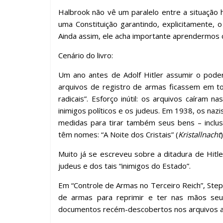
k
p
h
ar
Halbrook não vê um paralelo entre a situação 
uma Constituição garantindo, explicitamente,
Ainda assim, ele acha importante aprendermos c
Cenário do livro:
Um ano antes de Adolf Hitler assumir o pode
arquivos de registro de armas ficassem em t
radicais”. Esforço inútil: os arquivos caíram
inimigos políticos e os judeus. Em 1938, os naz
medidas para tirar também seus bens – inclus
têm nomes: “A Noite dos Cristais” (
Kristallnacht
Muito já se escreveu sobre a ditadura de Hit
judeus e dos tais “inimigos do Estado”.
Em “Controle de Armas no Terceiro Reich”, Ste
de armas para reprimir e ter nas mãos seus
documentos recém-descobertos nos arquivos al