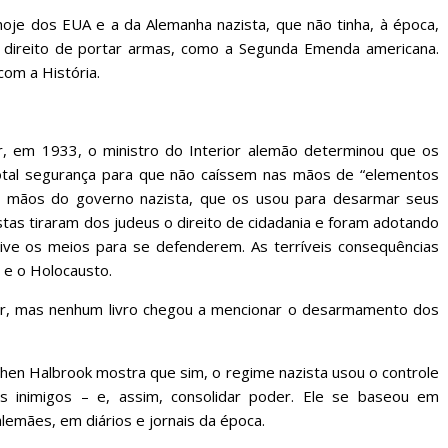
hoje dos EUA e a da Alemanha nazista, que não tinha, à época,
 o direito de portar armas, como a Segunda Emenda americana.
om a História.
r, em 1933, o ministro do Interior alemão determinou que os
otal segurança para que não caíssem nas mãos de “elementos
 nas mãos do governo nazista, que os usou para desarmar seus
istas tiraram dos judeus o direito de cidadania e foram adotando
ive os meios para se defenderem. As terríveis consequências
) e o Holocausto.
ler, mas nenhum livro chegou a mencionar o desarmamento dos
phen Halbrook mostra que sim, o regime nazista usou o controle
 inimigos – e, assim, consolidar poder. Ele se baseou em
emães, em diários e jornais da época.