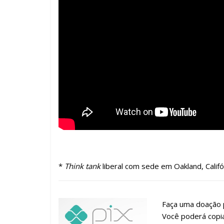
*
Think tank
liberal com sede em Oakland, Califór
Faça uma doação p
Você poderá copia