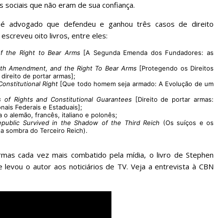
sociais que não eram de sua confiança.
é advogado que defendeu e ganhou três casos de direito
escreveu oito livros, entre eles:
f the Right to Bear Arms
[A Segunda Emenda dos Fundadores: as
enth Amendment, and the Right To Bear Arms
[Protegendo os Direitos
direito de portar armas];
onstitutional Right
[Que todo homem seja armado: A Evolução de um
s of Rights and Constitutional Guarantees
[Direito de portar armas:
nais Federais e Estaduais];
a o alemão, francês, italiano e polonês;
public Survived in the Shadow of the Third Reich
(Os suíços e os
a sombra do Terceiro Reich).
mas cada vez mais combatido pela mídia, o livro de Stephen
 levou o autor aos noticiários de TV. Veja a entrevista à CBN