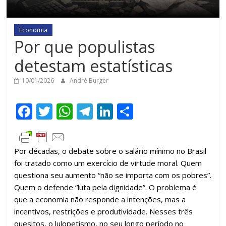
Economia
Por que populistas
detestam estatísticas
10/01/2026
André Burger
F
T
W
T
Li
C
ac
w
h
el
n
o
e
itt
at
e
k
m
Por décadas, o debate sobre o salário mínimo no Brasil
b
er
s
gr
e
p
foi tratado como um exercício de virtude moral. Quem
o
A
a
dI
ar
questiona seu aumento “não se importa com os pobres”.
o
p
m
n
til
Quem o defende “luta pela dignidade”. O problema é
que a economia não responde a intenções, mas a
k
p
h
incentivos, restrições e produtividade. Nesses três
ar
quesitos, o lulopetismo, no seu longo período no