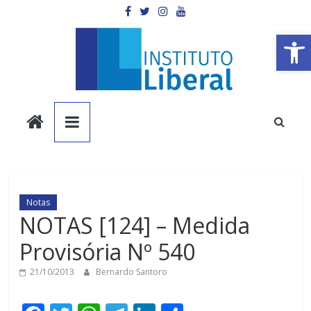
Pular
para
o
Barra de Ferramentas Aberta
conteúdo
Instituto
Liberal
Você
é
Notas
a
NOTAS [124] – Medida
parte
Provisória Nº 540
mais
importante
21/10/2013
Bernardo Santoro
da
sociedade.